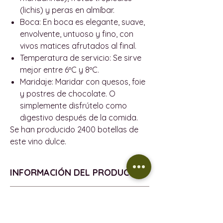
(lichis) y peras en almíbar.
Boca:
En boca es elegante, suave,
envolvente, untuoso y fino, con
vivos matices afrutados al final.
Temperatura de servicio:
Se sirve
mejor entre 6ºC y 8ºC.
Maridaje:
Maridar con quesos, foie
y postres de chocolate. O
simplemente disfrútelo como
digestivo después de la comida.
Se han producido 2400 botellas de
este vino dulce.
INFORMACIÓN DEL PRODUCTO
ECOLÓGICO
POLÍTICA DE REEMBOLSO
VENDIMIA - 2021
D.O. - Sin D.O.
Política de devoluciones