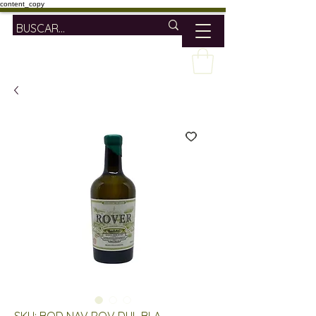
content_copy
SKU: BOD NAV ROV DUL BLA