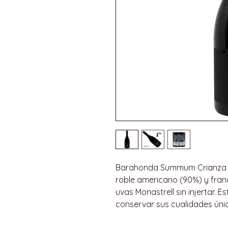
Barahonda Summum Crianza ti
roble americano (90%) y franc
uvas Monastrell sin injertar. E
conservar sus cualidades úni