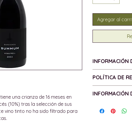
Agregar al carri
Re
INFORMACIÓN 
VEGANO
POLÍTICA DE 
VENDIMIA - 2022
D.O. - Yecla
Política de devo
INFORMACIÓN 
UVA - 100% Monast
Todos los product
ene una crianza de 16 meses en
ALCOHOL - 15%
tienen garantías 
és (10%) tras la selección de sus
Política de entr
BOTELLA - 75cl
de los productos.
ste vino tinto no ha sido filtrado para
Las entregas se c
CONTIENE SULFIT
garantía lo requie
cas.
isla de Mallorca, 
devolveremos o d
podemos enviar pe
según los términos