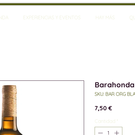
ENDA
EXPERIENCIAS Y EVENTOS
HAY MÁS
Q
Barahonda 
SKU: BAR ORG BL
Precio
7,50 €
Cantidad
*