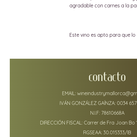
agradable con carnes a la parr
Este vino es apto para que lo
CONTACTO
EMAIL:
wineindustrymallorca@gm
IVÁN GONZÁLEZ GAÍNZA:
0034 657
N.I.F: 78610668A
DIRECCIÓN FISCAL: Carrer de Fra Joan Bo 
RGSEAA: 30.015333/IB