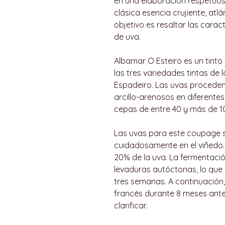
en una elaboración respetuos
clásica esencia crujiente, atlá
objetivo es resaltar las carac
de uva.
Albamar O Esteiro es un tinto
las tres variedades tintas de l
Espadeiro. Las uvas procede
arcillo-arenosos en diferentes
cepas de entre 40 y más de 1
Las uvas para este coupage 
cuidadosamente en el viñedo. 
20% de la uva. La fermentació
levaduras autóctonas, lo que
tres semanas. A continuación,
francés durante 8 meses antes 
clarificar.