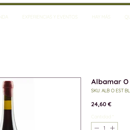
ENDA
EXPERIENCIAS Y EVENTOS
HAY MÁS
Q
Albamar O 
SKU: ALB O EST B
Precio
24,60 €
Cantidad
*