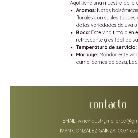
Aquí tiene una muestra de lo 
Aromas:
Notas balsámicas 
florales con sutiles toques
de las variedades de uva ut
Boca:
Este vino tinto bien 
refrescante y es fácil de s
Temperatura de servicio:
Maridaje:
Maridar este vino
carne, carnes de caza, Lac
CONTACTO
EMAIL:
wineindustrymallorca@gm
IVÁN GONZÁLEZ GAÍNZA:
0034 657