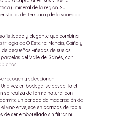
a para capturar en sus vinos la
abajo para más i
establecidos.
ntica y mineral de la región. Su
Todas nuestras e
El usuario dispone
terísticas del terruño y de la variedad
por un adulto. N
recepción del ped
cualquier persona
productos. El usu
Las entregas dent
electrónico a wi
 sofisticado y elegante que combina
máximo de 36 hora
indicando el motiv
a trilogía de O Esteiro: Mencía, Caíño y
(y de cualquier res
deberá enumerar l
n de pequeños viñedos de suelos
Intentaremos reali
número de referen
 parcelas del Valle del Salnés, con
posible de acuerdo
artículos objeto d
00 años.
Para entregas gra
solicita el reemb
urbanos de Palma, 
defectuoso y ya ab
se recogen y seleccionan
de Palma, el pedid
contiene al menos
Una vez en bodega, se despalilla el
Las entregas dent
original.
n se realiza de forma natural con
de lunes a vierne
Tras la recepción
 permite un periodo de maceración de
horas. Los sábado
Industry realizar
 el vino envejece en barricas de roble
de Palma no se re
y, en caso de est
de ser embotellado sin filtrar ni
que se haya acor
al reembolso del 
nosotros y el clien
mismo medio de p