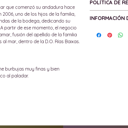
POLÍTICA DE 
D.O. - Sin D.O. P
liar que comenzó su andadura hace
VENDIMIA - 2024
Política de devo
006, uno de los hijos de la familia,
INFORMACIÓN 
UVA - 100% Albari
Todos los product
iendas de la bodega, dedicando su
ALCOHOL - 11.2%
tienen garantías 
. A partir de ese momento, el negocio
Política de entr
BOTELLA - 75cl
de los productos.
ar, fusión del apellido de la familia
Las entregas se c
CONTIENE SULFIT
requiera la garantí
 al mar, dentro de la D.O. Rías Baixas.
isla de Mallorca, 
devolveremos o d
podemos enviar pe
de acuerdo con lo
(consulte más ab
establecidos.
información).
El usuario tiene 15
ene burbujas muy finas y bien
Todas nuestras e
pedido) para devo
co al paladar.
por un adulto. N
debe enviar un co
ninguna persona 
5cde-78c1905 319
Las entregas dent
136bad5cf58d_win
máximo de 36 hora
m indicando por qu
(y las restriccion
usuario debe lista
realizar la entreg
número de refere
con el cliente.
being returned. Si
Para envío gratuit