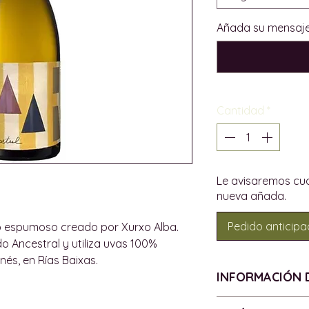
Añada su mensaje
Cantidad
*
Le avisaremos cu
nueva añada.
Pedido anticip
o espumoso creado por Xurxo Alba.
o Ancestral y utiliza uvas 100%
nés, en Rías Baixas.
INFORMACIÓN 
ANCESTRAL