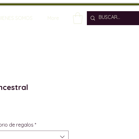
UIENES SOMOS
More
cestral
orio de regalos
*