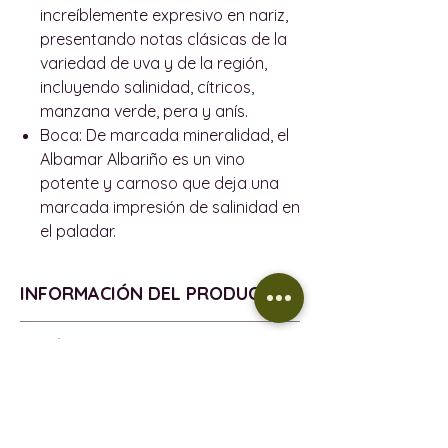
increíblemente expresivo en nariz,
presentando notas clásicas de la
variedad de uva y de la región,
incluyendo salinidad, cítricos,
manzana verde, pera y anís.
Boca:
De marcada mineralidad, el
Albamar Albariño es un vino
potente y carnoso que deja una
marcada impresión de salinidad en
el paladar.
INFORMACIÓN DEL PRODUCTO
VENDIMIA - 2025
POLÍTICA DE REEMBOLSO
D.O. - Rías Baixas
UVA - 100% Albariño
Política de devoluciones
INFORMACIÓN DE ENTREGA
ALCOHOL - 13%
Todos los productos vendidos en
BOTELLA - 75cl
este sitio web tienen garantías
Política de entrega