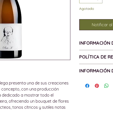
Agotado
Notificar al
INFORMACIÓN 
AÑADA - 2022
POLÍTICA DE 
Producto de Esp
UVA - 100% Lourei
Política de devo
INFORMACIÓN 
ALCOHOL - 12.5%
Todos los product
PRODUCCIÓN - 30
tienen garantías 
Política de entr
bodega presenta una de sus creaciones
BOTELLA - 75cl
de los productos.
Las entregas se c
 concepto, con una producción
CONTIENE SULFIT
garantía lo requie
isla de Mallorca, 
tá dedicado a mostrar todo el
devolveremos o d
podemos enviar pe
eira, ofreciendo un bouquet de flores
según los términos
(consulte a conti
cteos, tonos cítricos y sutiles notas
El usuario dispone 
información).