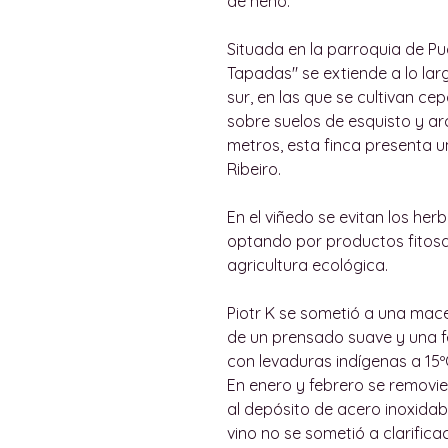
de heno.
Situada en la parroquia de Puga
Tapadas" se extiende a lo lar
sur, en las que se cultivan ce
sobre suelos de esquisto y arc
metros, esta finca presenta u
Ribeiro.
En el viñedo se evitan los herb
optando por productos fitosan
agricultura ecológica.
Piotr K se sometió a una mace
de un prensado suave y una 
con levaduras indígenas a 15º
En enero y febrero se removiero
al depósito de acero inoxidable
vino no se sometió a clarificaci