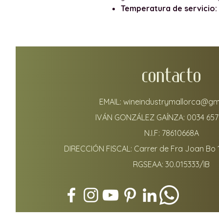
Temperatura de servicio:
CONTACTO
EMAIL:
wineindustrymallorca@gm
IVÁN GONZÁLEZ GAÍNZA:
0034 657
N.I.F: 78610668A
DIRECCIÓN FISCAL: Carrer de Fra Joan Bo 
RGSEAA: 30.015333/IB