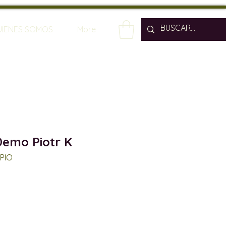
UIENES SOMOS
More
emo Piotr K
PIO