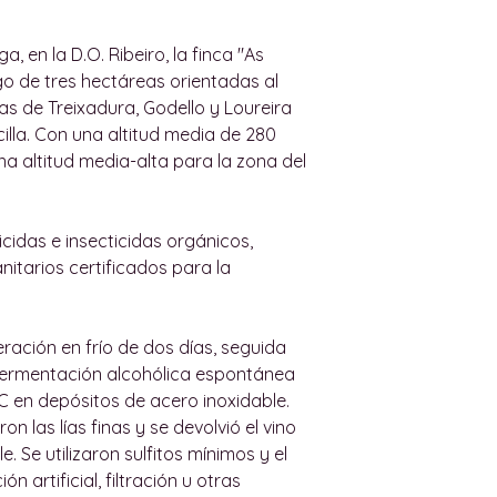
recepción del ped
Todas nuestras e
productos. El usu
por un adulto. No
, en la D.O. Ribeiro, la finca "As
electrónico a wi
menor de 18 años.
go de tres hectáreas orientadas al
indicando el motiv
Las entregas dent
pas de Treixadura, Godello y Loureira
artículo. El usuar
máximo de 36 horas
illa. Con una altitud media de 280
productos e indic
restricciones vige
na altitud media-alta para la zona del
cada artículo que 
lo antes posible d
solicita la devolu
Para entrega grat
defectuoso y ya ab
urbanos de Palma, 
icidas e insecticidas orgánicos,
contiene al menos
de Palma, el pedid
itarios certificados para la
original.
Las entregas dent
Una vez recibidos 
de lunes a viernes
Vino realizará un
sábados, domingos
ración en frío de dos días, seguida
y, en caso de est
Palma no se real
fermentación alcohólica espontánea
reembolsar el imp
se haya acordado
C en depósitos de acero inoxidable.
mismo método de 
nosotros y el clien
n las lías finas y se devolvió el vino
compra original, 
ENTREGAS AL EX
. Se utilizaron sulfitos mínimos y el
No aceptaremos n
Si vive fuera de M
ón artificial, filtración u otras
no esté en su emb
enviemos algunos