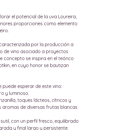
haya sido dañado 
contáctenos en
Si le han dado el 
wineindustrymall
lorar el potencial de la uva Loureira,
haremos cargo y 
un presupuesto de
menores proporciones como elemento
posibles gastos d
envío en nuestro s
eiro.
estimaciones. No
la mejor cotizació
caracterizada por la producción a
Las tarifas de env
o de vino asociado a proyectos
entrega y el peso
te concepto se inspira en el teórico
Algunas compañía
otkin, en cuyo honor se bautizan
tarifas para pedid
6 botellas. Si este
opciones disponib
e puede esperar de este vino:
Siempre que sea p
ro y luminoso.
un correo electró
anilla, toques lácteos, cítricos y
seguimiento para
 aromas de diversas frutas blancas
pedido.
Si realiza un pedi
util, con un perfil fresco, equilibrado
Europea, tenga en
rada y final largo y persistente.