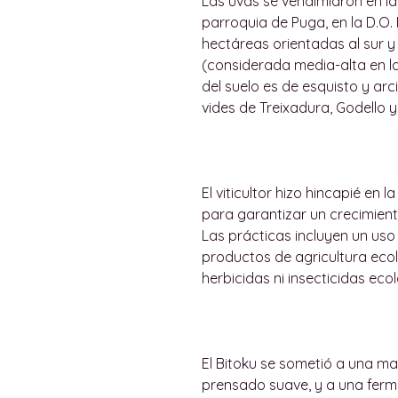
Las uvas se vendimiaron en la
parroquia de Puga, en la D.O. 
hectáreas orientadas al sur y
(considerada media-alta en la
del suelo es de esquisto y arc
vides de Treixadura, Godello y
El viticultor hizo hincapié en l
para garantizar un crecimient
Las prácticas incluyen un uso
productos de agricultura ecoló
herbicidas ni insecticidas eco
El Bitoku se sometió a una ma
prensado suave, y a una fer