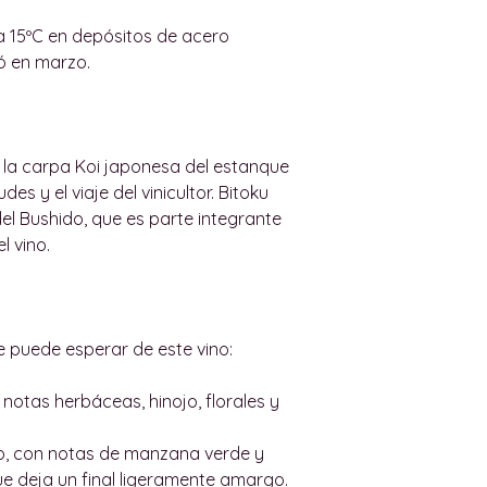
compra original, 
expreso entre noso
No aceptaremos n
 15ºC en depósitos de acero
ENTREGAS EN EL
no esté en su emb
ló en marzo.
Si vive fuera de M
haya dañado duran
enviemos algunos
Si le han entrega
favor contácteno
nos haremos carg
wineindustrymall
posibles gastos d
 la carpa Koi japonesa del estanque
un presupuesto de
udes y el viaje del vinicultor. Bitoku
envío en nuestro s
del Bushido, que es parte integrante
Nos esforzaremos
l vino.
cotización de env
Las tarifas de env
entrega y el peso
Algunas compañía
e puede esperar de este vino:
tarifas para pedid
6 botellas. Si es a
 notas herbáceas, hinojo, florales y
disponibles.
Cuando sea possib
io, con notas de manzana verde y
correo electrónic
ue deja un final ligeramente amargo.
seguimiento para