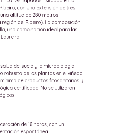
 finca "As Tapadas", situada en la
isla de Mallorca, 
o descontaremos 
Ribeiro, con una extensión de tres
podemos enviar pe
con los términos l
 una altitud de 280 metros
(consulte más ab
El usuario tiene 1
 región del Ribeiro). La composición
información).
la orden) para de
illa, una combinación ideal para las
Todas nuestras e
debe enviar un co
 Loureira.
por un adulto. N
wineindustrymall
ninguna persona 
motivo de la devol
Las entregas dent
los productos e in
máximo de 36 hora
de cada artículo s
a salud del suelo y la microbiología
(y de las restricc
solicita un reemb
o robusto de las plantas en el viñedo.
realizar la entreg
producto ya abier
 mínimo de productos fitosanitarios y
del cliente.
contiene al menos
gica certificada. No se utilizaron
Para envío gratuit
original.
lógicos.
urbanos de Palma, 
Tras la recepción 
de Palma, el pedid
Vino realizará una
Las entregas dent
en caso de estar 
de lunes a vierne
reintegro del imp
ceración de 18 horas, con un
horas. Los sábado
de mismo método 
mentación espontánea.
Palma no se reali