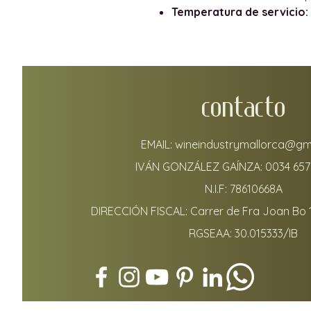
Temperatura de servicio:
CONTACTO
EMAIL:
wineindustrymallorca@gm
IVÁN GONZÁLEZ GAÍNZA:
0034 657
N.I.F: 78610668A
DIRECCIÓN FISCAL: Carrer de Fra Joan Bo 
RGSEAA: 30.015333/IB