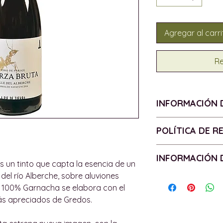
Agregar al carri
Re
INFORMACIÓN 
VENDIMIA - 2022
POLÍTICA DE 
D.O. - Vinos de Ma
UVA - 100% Garn
Política de devo
INFORMACIÓN 
ALCOHOL - 14%
Todos los product
es un tinto que capta la esencia de un
BOTELLA - 75cl
tienen garantías 
del río Alberche, sobre aluviones
Política de entr
CONTIENE SULFIT
de los productos.
no 100% Garnacha se elabora con el
Las entregas se c
requiera la garantí
más apreciados de Gredos.
isla de Mallorca, 
devolveremos o d
podemos enviar pe
de acuerdo con lo