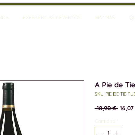
ENDA
EXPERIENCIAS Y EVENTOS
HAY MÁS
Q
A Pie de Ti
SKU: PIE DE TIE F
Preci
 18,90 € 
16,07
Cantidad
*