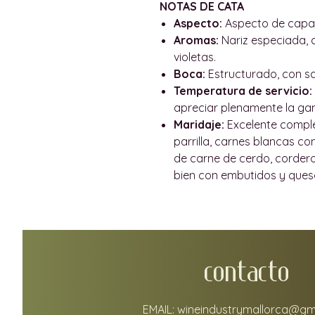
NOTAS DE CATA
Aspecto:
Aspecto de capa 
Aromas:
Nariz especiada, 
violetas.
Boca:
Estructurado, con sal
Temperatura de servicio:
apreciar plenamente la ga
Maridaje:
Excelente compl
parrilla, carnes blancas co
de carne de cerdo, corder
bien con embutidos y ques
CONTACTO
EMAIL:
wineindustrymallorca@gm