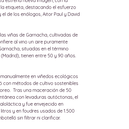
a estrena nueva imagen, con la
(consulte más ab
establecidos.
 la etiqueta, destacando el esfuerzo
información).
El usuario tiene 15
el de los enólogos, Aitor Paul y David
Todas nuestras e
pedido) para devo
por un adulto. N
debe enviar un co
ninguna persona 
5cde- 3194-bb3b-
las viñas de Garnacha, cultivadas de
Las entregas dent
136bad5cf58d_win
onfiere al vino un aire puramente
máximo de 36 hora
m indicando por qu
arnacha, situadas en el término
(y las restriccion
usuario debe lista
(Madrid), tienen entre 50 y 90 años.
realizar la entreg
número de refere
con el cliente.
being returned. Si
Para envío gratuit
reembolso en un 
 manualmente en viñedos ecológicos
urbanos de Palma, 
abierto, solo se a
ó con métodos de cultivo sostenibles
de Palma, el pedid
el 80% de su conte
boreo. Tras una maceración de 50
Las entregas dent
Después de recibir
ntánea con levaduras autóctonas, el
de lunes a vierne
Vino realizará un
aloláctica y fue envejecido en
horas. Los sábado
y, si está satisfe
litros y en foudres usados de 1.500
Palma no se reali
monto correcto a
telló sin filtrar ni clarificar.
expreso entre noso
de pago utilizado 
ENTREGAS EN EL