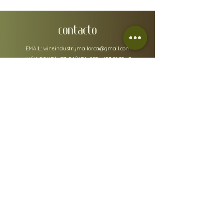
CONTACTO
EMAIL:
wineindustrymallorca@gmail.com
IVÁN GONZÁLEZ GAÍNZA:
0034 657 88 32 48
N.I.F: 78610668A
DIRECCIÓN FISCAL: Carrer de Fra Joan Bo 10, Gènova
07015
RGSEAA:
30.015333
/IB
DETA
LLEs DE LA POLITICA
Condiciones
Envíos y devoluciones
FAQs
Política de privacidad y cookies
© 2021 por Lara Corfield para Wine Industry Mallorca,