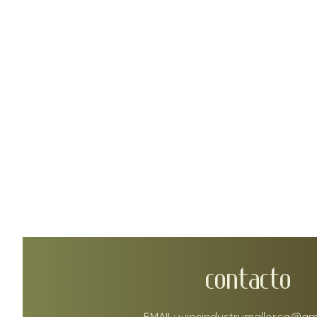
CONTACTO
EMAIL:
wineindustrymallorca@gm