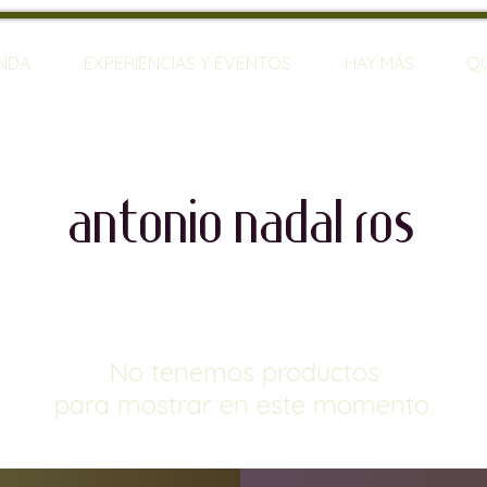
ENDA
EXPERIENCIAS Y EVENTOS
HAY MÁS
Q
antonio nadal ros
No tenemos productos
para mostrar en este momento.