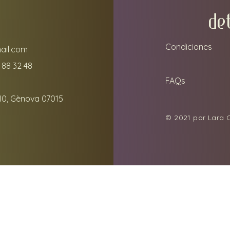
DE
Condiciones
ail.com
 88 32 48
FAQs
10, Gènova 07015
© 2021 por Lara C