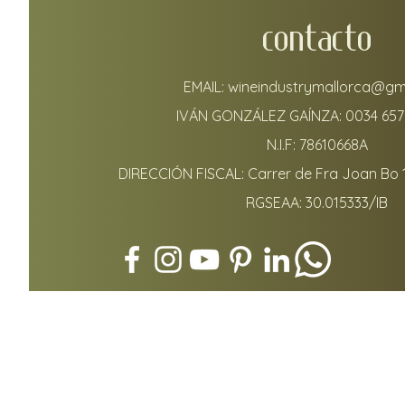
CONTACTO
EMAIL:
wineindustrymallorca@gm
IVÁN GONZÁLEZ GAÍNZA:
0034 657
N.I.F: 78610668A
DIRECCIÓN FISCAL: Carrer de Fra Joan Bo 
RGSEAA: 30.015333/IB