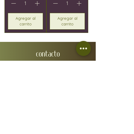
Agregar al
Agregar al
carrito
carrito
CONTACTO
EMAIL:
wineindustrymallorca@gmail.com
IVÁN GONZÁLEZ GAÍNZA:
0034 657 88 32 48
N.I.F: 78610668A
DIRECCIÓN FISCAL: Carrer de Fra Joan Bo 10, Gènova
07015
RGSEAA:
30.015333
/IB