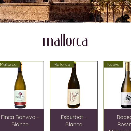
mallorca
Mallorca
Mallorca
Nuevo
Finca Bonviva -
Esburbat -
Bode
Blanco
Blanco
Ross