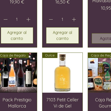
Malvasía
Precio
Precio
19,90 €
16,50 €
Prec
10,9
Agregar al
Agregar al
carrito
carrito
Agot
Caja de Regalo
Dulce
Caja de Re
Pack Prestigio
7103 Petit Celler
Caja R
Mallorca
Vi de Gel
Gour