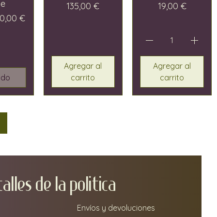
ce
Precio
Precio
135,00 €
19,00 €
recio de oferta
0,00 €
Agregar al
Agregar al
ado
carrito
carrito
TA
LLEs DE LA POLITICA
Envíos y devoluciones