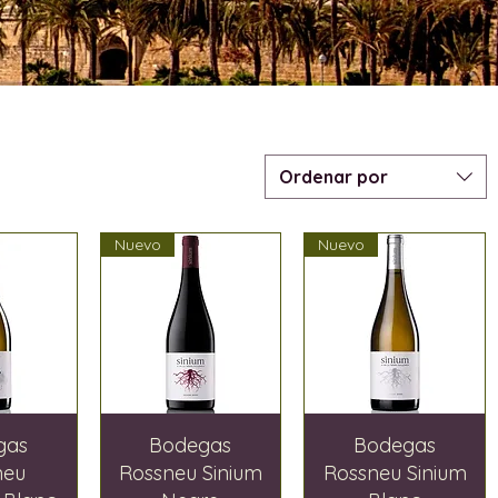
Ordenar por
Nuevo
Nuevo
gas
Bodegas
Bodegas
neu
Rossneu Sinium
Rossneu Sinium