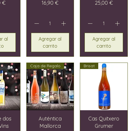
o
Precio
Precio
0 €
16,90 €
25,00 €
r al
Agregar al
Agregar al
to
carrito
carrito
Caja de Regalo
Brisat
e dos
Auténtica
Cas Quitxero
Vins
Mallorca
Grumer