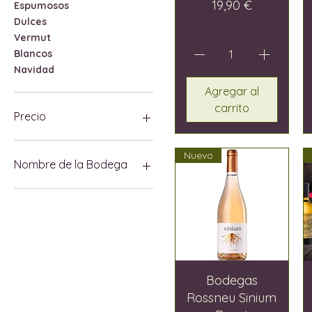
Precio
19,90 €
Espumosos
Dulces
Vermut
Blancos
Navidad
Agregar al
carrito
Precio
Nuevo
8 €
222 €
Nombre de la Bodega
15 Mil Gotes
7103 Petit Celler
Bodega Nave Rover
Can Gelat
Cas Quitxero
Dunord Viticola
Bodegas
Raor
Rossneu Sinium
Sebastià Pastor