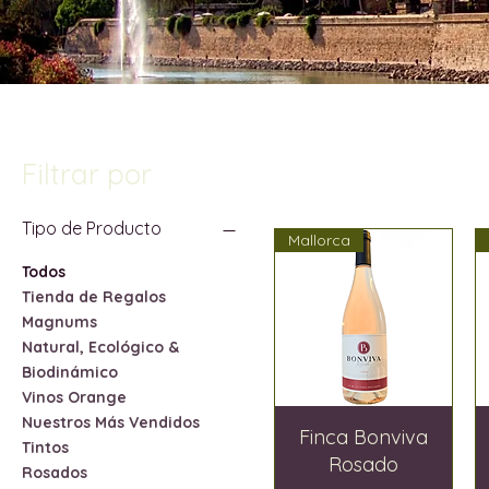
Filtrar por
Tipo de Producto
Mallorca
Todos
Tienda de Regalos
Magnums
Natural, Ecológico &
Biodinámico
Vinos Orange
Nuestros Más Vendidos
Finca Bonviva
Tintos
Rosado
Rosados