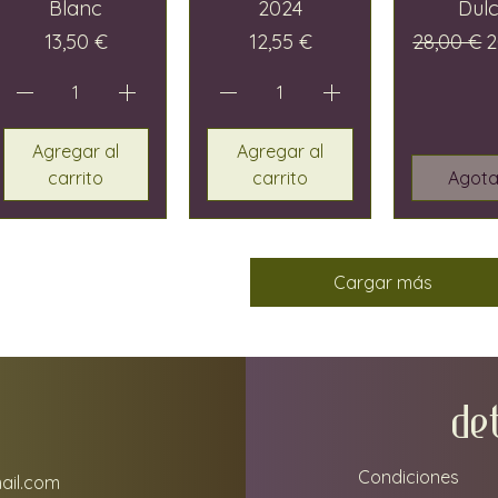
Blanc
2024
Dul
Precio
Precio
Precio
P
13,50 €
12,55 €
28,00 €
2
Agregar al
Agregar al
carrito
carrito
Agot
Cargar más
DE
Condiciones
ail.com