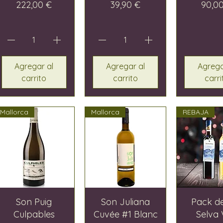
Precio
Precio
Preci
222,00 €
39,90 €
90,0
Agregar al
Agregar al
Agrega
carrito
carrito
carri
Mallorca
Mallorca
REBAJA
Son Puig
Son Juliana
Pack d
Culpables
Cuvée #1 Blanc
Selva 