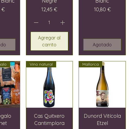
 Blanc
Negre
Blanc
io
Precio
Precio
5 €
12,45 €
10,80 €
Agregar al
ado
carrito
Agotado
galo
Vino natural
Mallorca
egalo
Cas Quitxero
Dunord Vitícola
met
Cantimplora
Etzel